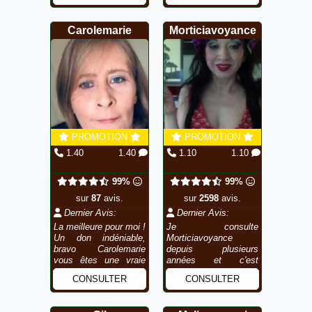
juste, avec un brin
d'humour qui met tout
Carolemarie
Morticiavoyance
de su...
PROMOTION
PROMOTION
1.40
1.40
1.10
1.10
99%
99%
sur
87
avis.
sur
2598
avis.
Dernier Avis:
Dernier Avis:
La meilleure pour moi !
Je consulte
Un don indéniable,
Morticiavoyance
bravo Carolemarie
depuis plusieurs
vous êtes une vraie
années et c'est
médium.
toujours un plaisir.
CONSULTER
CONSULTER
Beaucoup de justesse
dans ses analyses et
des échanges riches,