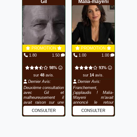
Gil
Malia-mayeni
constructifs...
PROMOTION
PROMOTION
1.80
1.50
1.00
1.00
98%
93%
sur
48
avis.
sur
14
avis.
Dernier Avis:
Dernier Avis:
Deuxième consultation
Franchement,
avec Gil et
j'applaudis ! Malia-
malheureusement il
Mayeni m'avait
avait raison sur une
annoncé le retour
partie des prédictions.
d'une personne en
CONSULTER
CONSULTER
Pour la suite, il faut
particulier et, à peine
attendre un peu mais
un mois 1/2 après,
je pense qu'il ...
voilà que la prédiction
s'est ...