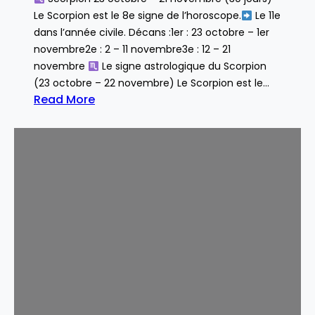
Le Scorpion est le 8e signe de l’horoscope.
Le 11e
dans l’année civile. Décans :1er : 23 octobre – 1er
novembre2e : 2 – 11 novembre3e : 12 – 21
novembre
Le signe astrologique du Scorpion
(23 octobre – 22 novembre) Le Scorpion est le…
Read More
:
S
c
o
r
p
i
o
n