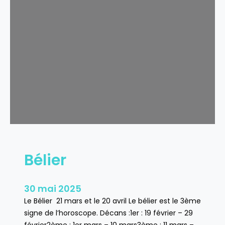
u
r
e
a
u
Bélier
30 mai 2025
Le Bélier 21 mars et le 20 avril Le bélier est le 3ème
signe de l’horoscope. Décans :1er : 19 février – 29
février2ème : 1er mars – 10 mars3ème : 11 mars –