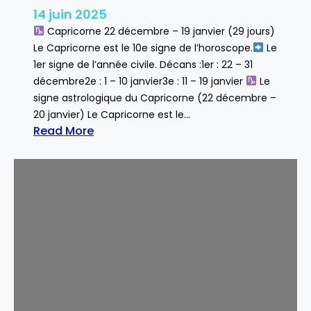
14 juin 2025
Capricorne 22 décembre – 19 janvier (29 jours)
Le Capricorne est le 10e signe de l’horoscope.
Le
1er signe de l’année civile. Décans :1er : 22 – 31
décembre2e : 1 – 10 janvier3e : 11 – 19 janvier
Le
signe astrologique du Capricorne (22 décembre –
20 janvier) Le Capricorne est le…
Read More
:
C
a
p
r
i
c
o
r
n