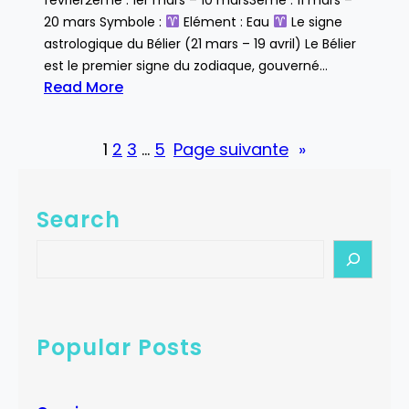
20 mars Symbole :
Elément : Eau
Le signe
astrologique du Bélier (21 mars – 19 avril) Le Bélier
est le premier signe du zodiaque, gouverné…
Read More
:
B
1
2
3
…
5
Page suivante
»
é
l
i
Search
e
r
S
e
a
r
c
Popular Posts
h