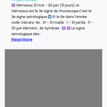
Gémeaux 21 mai – 20 juin (31 jours) Le
Gémeaux est le 3e signe de l’horoscope.C’est le
3e signe astrologique.
Et le 6e dans l’année
civile. Décans :1er : 21 – 31 mai2e : 1 – 10 juin3e : 11 –
20 juin Elément : Air Symbole :
Le signe
astrologique des…
Read More
:
G
é
m
e
a
u
x