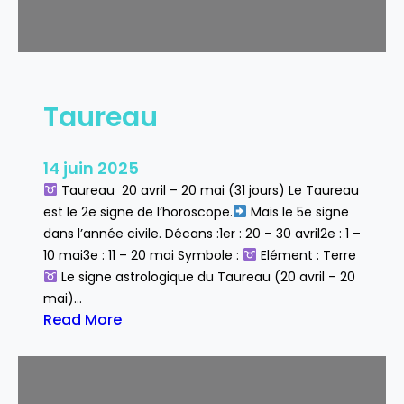
Taureau
14 juin 2025
Taureau 20 avril – 20 mai (31 jours) Le Taureau
est le 2e signe de l’horoscope.
Mais le 5e signe
dans l’année civile. Décans :1er : 20 – 30 avril2e : 1 –
10 mai3e : 11 – 20 mai Symbole :
Elément : Terre
Le signe astrologique du Taureau (20 avril – 20
mai)…
Read More
:
T
a