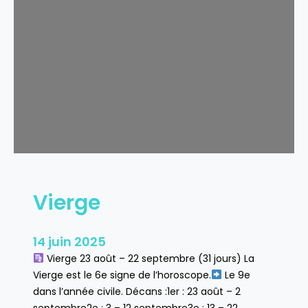
a
n
c
e
Vierge
14 juin 2025
Vierge 23 août – 22 septembre (31 jours) La
Vierge est le 6e signe de l’horoscope.
Le 9e
dans l’année civile. Décans :1er : 23 août – 2
septembre2e : 3 – 12 septembre3e : 13 – 22