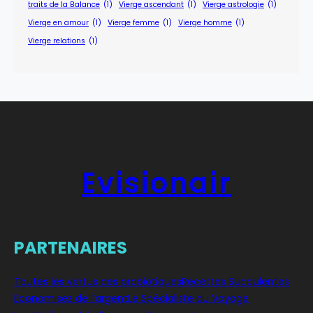
traits de la Balance
(1)
Vierge ascendant
(1)
Vierge astrologie
(1)
Vierge en amour
(1)
Vierge femme
(1)
Vierge homme
(1)
Vierge relations
(1)
Evisionair
PARTENAIRES
Toutes les vertus des probiotiques
Recettes Succulentes
Economisez de l’argent
Le Spécialiste du Voyage