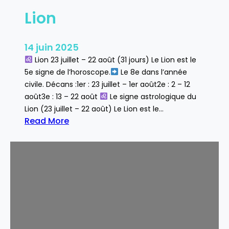
Lion
14 juin 2025
Lion 23 juillet – 22 août (31 jours) Le Lion est le
5e signe de l’horoscope.
Le 8e dans l’année
civile. Décans :1er : 23 juillet – 1er août2e : 2 – 12
août3e : 13 – 22 août
Le signe astrologique du
Lion (23 juillet – 22 août) Le Lion est le…
Read More
:
L
i
o
n