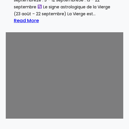
septembre
Le signe astrologique de la Vierge
(23 août – 22 septembre) La Vierge est…
Read More
:
V
i
e
r
g
e