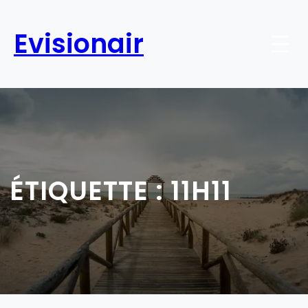
Aller
au
Evisionair
contenu
ÉTIQUETTE :
11H11