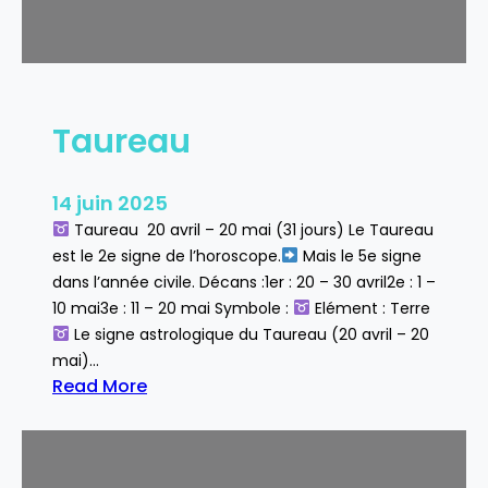
Taureau
14 juin 2025
Taureau 20 avril – 20 mai (31 jours) Le Taureau
est le 2e signe de l’horoscope.
Mais le 5e signe
dans l’année civile. Décans :1er : 20 – 30 avril2e : 1 –
10 mai3e : 11 – 20 mai Symbole :
Elément : Terre
Le signe astrologique du Taureau (20 avril – 20
mai)…
Read More
:
T
a