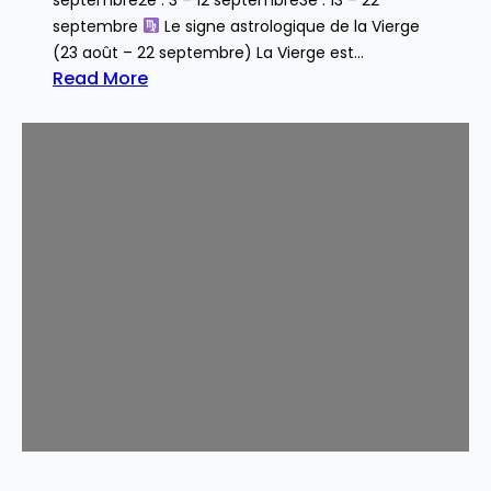
septembre
Le signe astrologique de la Vierge
(23 août – 22 septembre) La Vierge est…
Read More
:
V
i
e
r
g
e