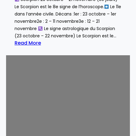
Le Scorpion est le 8e signe de l’horoscope.
Le 11e
dans l’année civile. Décans :1er : 23 octobre – 1er
novembre2e : 2 – 11 novembre3e : 12 – 21
novembre
Le signe astrologique du Scorpion
(23 octobre – 22 novembre) Le Scorpion est le…
Read More
:
S
c
o
r
p
i
o
n