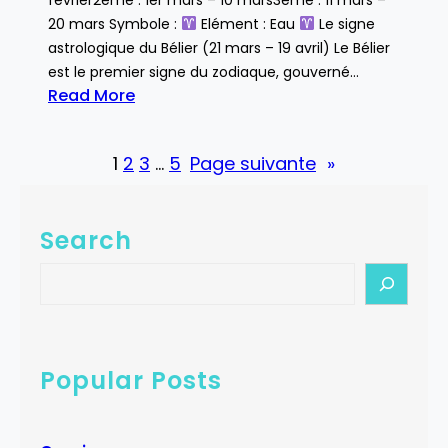
20 mars Symbole :
Elément : Eau
Le signe
astrologique du Bélier (21 mars – 19 avril) Le Bélier
est le premier signe du zodiaque, gouverné…
Read More
:
B
1
2
3
…
5
Page suivante
»
é
l
i
Search
e
r
S
e
a
r
c
Popular Posts
h