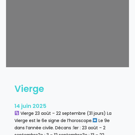
a
n
c
e
Vierge
14 juin 2025
Vierge 23 août – 22 septembre (31 jours) La
Vierge est le 6e signe de l’horoscope.
Le 9e
dans l’année civile. Décans :1er : 23 août – 2
septembre2e : 3 – 12 septembre3e : 13 – 22