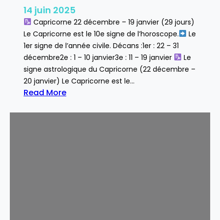
14 juin 2025
Capricorne 22 décembre – 19 janvier (29 jours)
Le Capricorne est le 10e signe de l’horoscope.
Le
1er signe de l’année civile. Décans :1er : 22 – 31
décembre2e : 1 – 10 janvier3e : 11 – 19 janvier
Le
signe astrologique du Capricorne (22 décembre –
20 janvier) Le Capricorne est le…
Read More
:
C
a
p
r
i
c
o
r
n