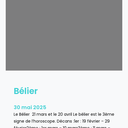
u
r
e
a
u
Bélier
30 mai 2025
Le Bélier 21 mars et le 20 avril Le bélier est le 3ème
signe de l’horoscope. Décans :1er : 19 février – 29
février2ème : 1er mars – 10 mars3ème : 11 mars –