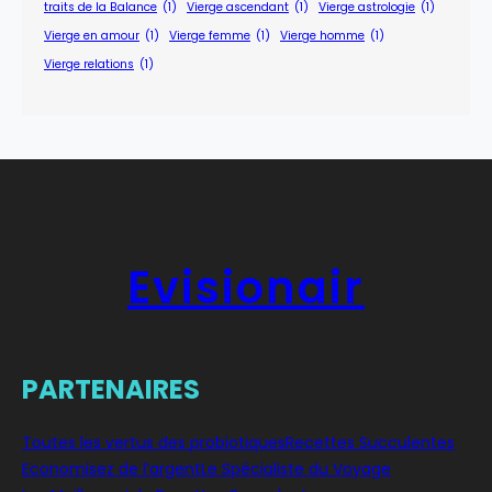
traits de la Balance
(1)
Vierge ascendant
(1)
Vierge astrologie
(1)
Vierge en amour
(1)
Vierge femme
(1)
Vierge homme
(1)
Vierge relations
(1)
Evisionair
PARTENAIRES
Toutes les vertus des probiotiques
Recettes Succulentes
Economisez de l’argent
Le Spécialiste du Voyage