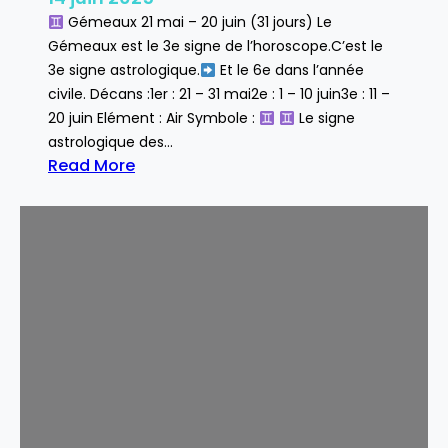
Gémeaux 21 mai – 20 juin (31 jours) Le
Gémeaux est le 3e signe de l’horoscope.C’est le
3e signe astrologique.
Et le 6e dans l’année
civile. Décans :1er : 21 – 31 mai2e : 1 – 10 juin3e : 11 –
20 juin Elément : Air Symbole :
Le signe
astrologique des…
Read More
:
G
é
m
e
a
u
x