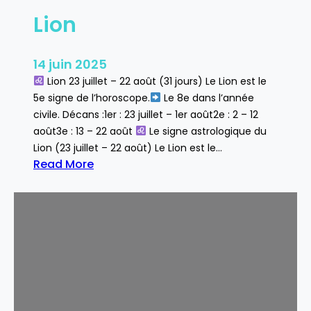
Lion
14 juin 2025
Lion 23 juillet – 22 août (31 jours) Le Lion est le
5e signe de l’horoscope.
Le 8e dans l’année
civile. Décans :1er : 23 juillet – 1er août2e : 2 – 12
août3e : 13 – 22 août
Le signe astrologique du
Lion (23 juillet – 22 août) Le Lion est le…
Read More
:
L
i
o
n