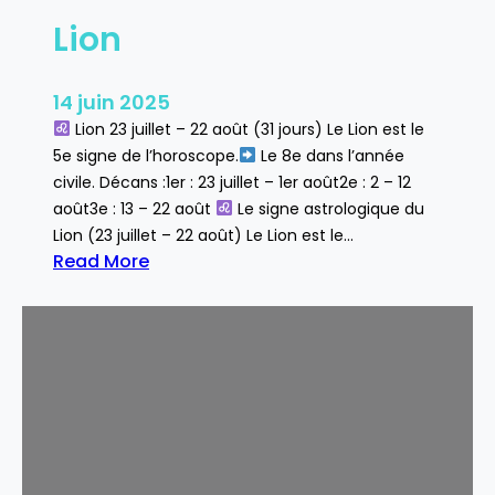
Lion
14 juin 2025
Lion 23 juillet – 22 août (31 jours) Le Lion est le
5e signe de l’horoscope.
Le 8e dans l’année
civile. Décans :1er : 23 juillet – 1er août2e : 2 – 12
août3e : 13 – 22 août
Le signe astrologique du
Lion (23 juillet – 22 août) Le Lion est le…
Read More
:
L
i
o
n