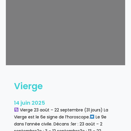
a
n
c
e
Vierge
14 juin 2025
Vierge 23 août – 22 septembre (31 jours) La
Vierge est le 6e signe de l’horoscope.
Le 9e
dans l’année civile. Décans :1er : 23 août – 2
septembre2e : 3 – 12 septembre3e : 13 – 22