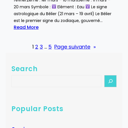
20 mars Symbole :
Elément : Eau
Le signe
astrologique du Bélier (21 mars – 19 avril) Le Bélier
est le premier signe du zodiaque, gouverné…
Read More
:
B
1
2
3
…
5
Page suivante
»
é
l
i
Search
e
r
S
e
a
r
c
Popular Posts
h