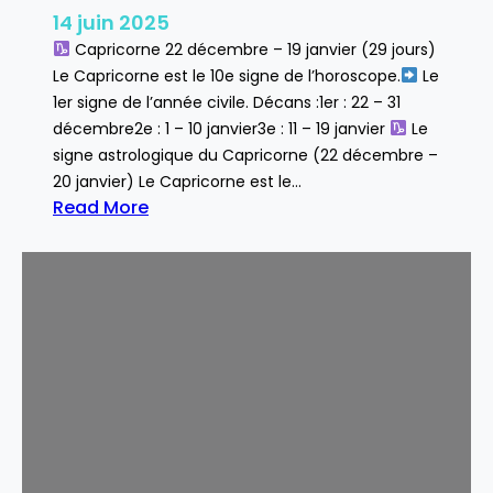
14 juin 2025
Capricorne 22 décembre – 19 janvier (29 jours)
Le Capricorne est le 10e signe de l’horoscope.
Le
1er signe de l’année civile. Décans :1er : 22 – 31
décembre2e : 1 – 10 janvier3e : 11 – 19 janvier
Le
signe astrologique du Capricorne (22 décembre –
20 janvier) Le Capricorne est le…
Read More
:
C
a
p
r
i
c
o
r
n