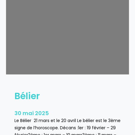
u
r
e
a
u
Bélier
30 mai 2025
Le Bélier 21 mars et le 20 avril Le bélier est le 3ème
signe de l’horoscope. Décans :1er : 19 février – 29
février2ème : 1er mars – 10 mars3ème : 11 mars –