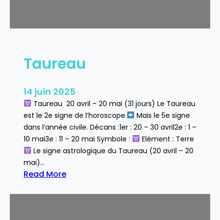
Taureau
14 juin 2025
Taureau 20 avril – 20 mai (31 jours) Le Taureau
est le 2e signe de l’horoscope.
Mais le 5e signe
dans l’année civile. Décans :1er : 20 – 30 avril2e : 1 –
10 mai3e : 11 – 20 mai Symbole :
Elément : Terre
Le signe astrologique du Taureau (20 avril – 20
mai)…
Read More
:
T
a