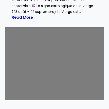
septembre
Le signe astrologique de la Vierge
(23 août – 22 septembre) La Vierge est…
Read More
:
V
i
e
r
g
e