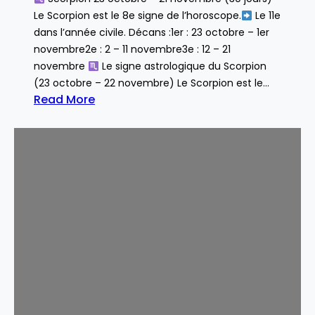
Le Scorpion est le 8e signe de l’horoscope.
Le 11e
dans l’année civile. Décans :1er : 23 octobre – 1er
novembre2e : 2 – 11 novembre3e : 12 – 21
novembre
Le signe astrologique du Scorpion
(23 octobre – 22 novembre) Le Scorpion est le…
Read More
:
S
c
o
r
p
i
o
n