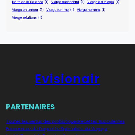
traits de la Balance
(1)
Vierge ascendant
(1)
Vierge astrologie
(1)
Vierge en amour
(1)
Vierge femme
(1)
Vierge homme
(1)
Vierge relations
(1)
Evisionair
PARTENAIRES
Toutes les vertus des probiotiques
Recettes Succulentes
Economisez de l’argent
Le Spécialiste du Voyage