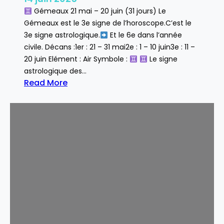
Gémeaux 21 mai – 20 juin (31 jours) Le
Gémeaux est le 3e signe de l’horoscope.C’est le
3e signe astrologique.
Et le 6e dans l’année
civile. Décans :1er : 21 – 31 mai2e : 1 – 10 juin3e : 11 –
20 juin Elément : Air Symbole :
Le signe
astrologique des…
Read More
:
G
é
m
e
a
u
x