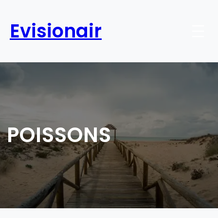
Aller
au
Evisionair
contenu
POISSONS