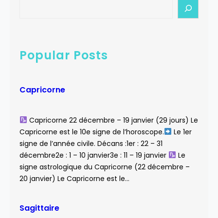
S
e
a
r
c
Popular Posts
h
Capricorne
Capricorne 22 décembre – 19 janvier (29 jours) Le
Capricorne est le 10e signe de l’horoscope.
Le 1er
signe de l’année civile. Décans :1er : 22 – 31
décembre2e : 1 – 10 janvier3e : 11 – 19 janvier
Le
signe astrologique du Capricorne (22 décembre –
20 janvier) Le Capricorne est le…
Sagittaire