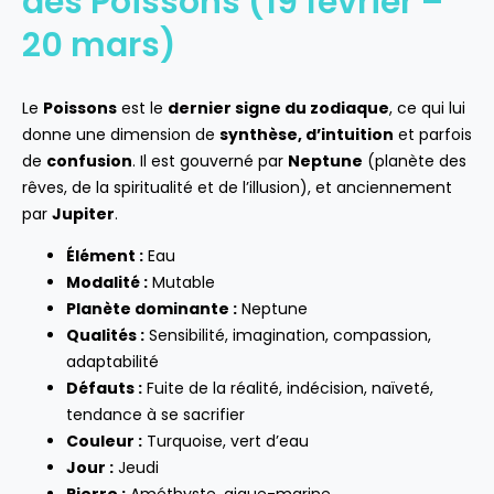
des Poissons (19 février –
20 mars)
Le
Poissons
est le
dernier signe du zodiaque
, ce qui lui
donne une dimension de
synthèse, d’intuition
et parfois
de
confusion
. Il est gouverné par
Neptune
(planète des
rêves, de la spiritualité et de l’illusion), et anciennement
par
Jupiter
.
Élément :
Eau
Modalité :
Mutable
Planète dominante :
Neptune
Qualités :
Sensibilité, imagination, compassion,
adaptabilité
Défauts :
Fuite de la réalité, indécision, naïveté,
tendance à se sacrifier
Couleur :
Turquoise, vert d’eau
Jour :
Jeudi
Pierre :
Améthyste, aigue-marine