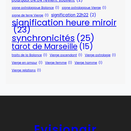
pourquoi 04:04 revient souvent
(2)
signe astrologique Balance
(1)
signe astrologique Vierge
(1)
signification 22h22
(2)
signe de terre Vierge
(1)
signification heure miroir
(23)
synchronicités
(25)
tarot de Marseille
(15)
traits de la Balance
(1)
Vierge ascendant
(1)
Vierge astrologie
(1)
Vierge en amour
(1)
Vierge femme
(1)
Vierge homme
(1)
Vierge relations
(1)
Evisionair