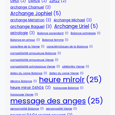
01h01
(2)
04h04
(2)
22h22
(2)
archange Chamuel
(2)
Archange Jophiel
(5)
archange Metatron
(2)
Archange Michael
(2)
Archange Uriel
(5)
archange Raguel
(3)
astrologie
(2)
Balance ascendant
(1)
Balance astrologie
(1)
Balance en amour
(1)
Balance femme
(1)
caractère de la Vierge
(1)
caractéristiques de la Balance
(1)
compatibilité amoureuse Balance
(1)
compatibilité amoureuse Vierge
(1)
compatibilité astrologique Vierge
(1)
célébrités Vierge
(1)
dates du signe Balance
(1)
dates du signe Vierge
(1)
heure miroir
(25)
décans Balance
(1)
heure miroir 04h04
(2)
horoscope Balance
(1)
horoscope Vierge
(1)
message des anges
(25)
personnalité Balance
(1)
personnalité Vierge
(1)