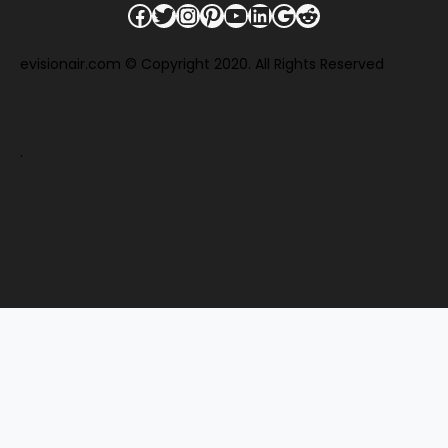
Facebook
Twitter
Instagram
Pinterest
YouTube
LinkedIn
Google
Reddit
evisionair.com © Copyright 2020. All Rights Reserved
.