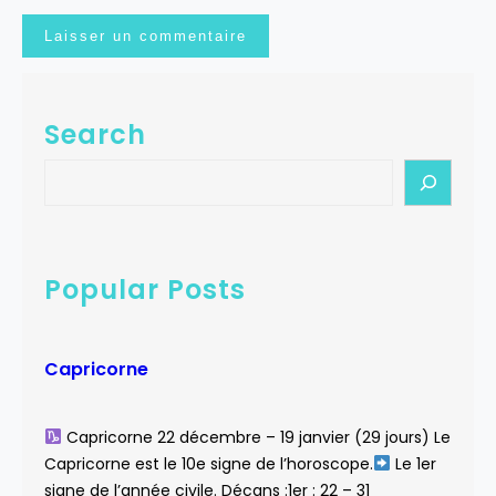
Search
S
e
a
r
c
Popular Posts
h
Capricorne
Capricorne 22 décembre – 19 janvier (29 jours) Le
Capricorne est le 10e signe de l’horoscope.
Le 1er
signe de l’année civile. Décans :1er : 22 – 31