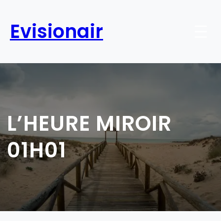
Aller
au
Evisionair
contenu
L’HEURE MIROIR
01H01